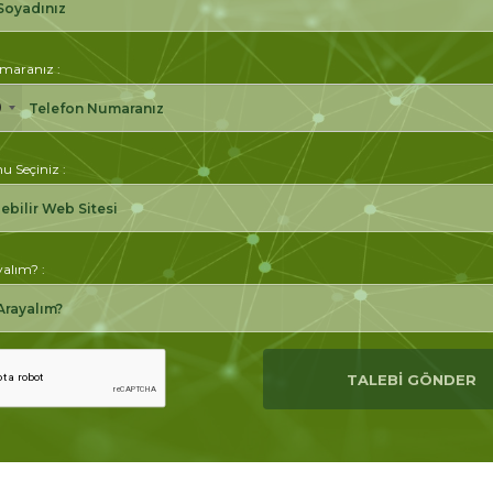
umaranız :
0
u Seçiniz :
alım? :