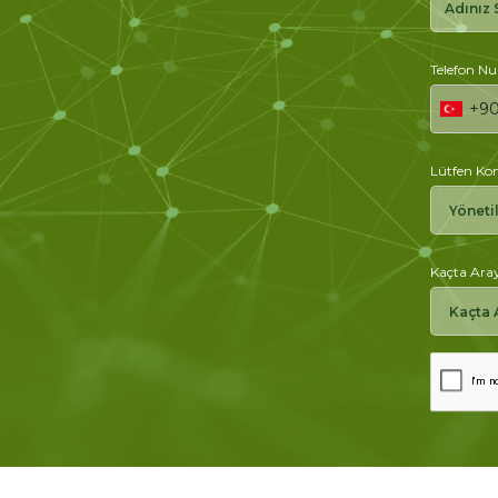
Telefon N
+9
Lütfen Kon
Kaçta Aray