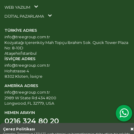
WEB YAZILIM
DİJİTAL PAZARLAMA
TÜRKİYE ADRES
info@treegroup.com.tr
Kozyatağı Içerenköy Mah Topçu Ibrahim Sok. Quick Tower Plaza
No: 8-10D
Ataşehir/İstanbul
İSVİÇRE ADRES
info@treegroup.com.tr
Hohstrasse 4
8302 Kloten, İsviçre
AMERİKA ADRES
info@treegroup.com.tr
2989 W State Rd 434 #200
Longwood, FL 32779, USA
HEMEN ARAYIN
0216 324 80 20
Çerez Politikası