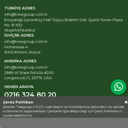
TÜRKİYE ADRES
info@treegroup.com.tr
Kozyatağı Içerenköy Mah Topçu Ibrahim Sok. Quick Tower Plaza
No: 8-10D
Ataşehir/İstanbul
İSVİÇRE ADRES
info@treegroup.com.tr
Hohstrasse 4
8302 Kloten, İsviçre
AMERİKA ADRES
info@treegroup.com.tr
2989 W State Rd 434 #200
Longwood, FL 32779, USA
HEMEN ARAYIN
0216 324 80 20
Çerez Politikası
Çerezler, Treegroup LTD.ŞTİ. web sitesini ve hizmetlerimizi daha etkin bir şekilde
kullanmanızı sağlamaktadır. Çerezlerle ilgili detaylı bilgi için
Çerez Politikamızı
ziyaret edebilirsiniz.