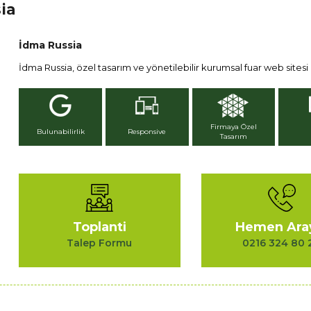
ia
İdma Russia
İdma Russia, özel tasarım ve yönetilebilir kurumsal fuar web sitesi iç
Firmaya Özel
Bulunabilirlik
Responsive
Tasarım
Toplanti
Hemen Ara
Talep Formu
0216 324 80 