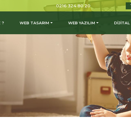
0216 324 80 20
 ?
WEB TASARIM
WEB YAZILIM
DİJİTA