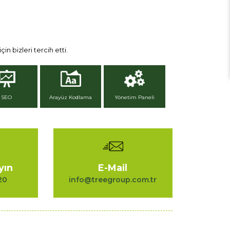
in bizleri tercih etti.
SEO
Arayüz Kodlama
Yönetim Paneli
yın
E-Mail
20
info@treegroup.com.tr