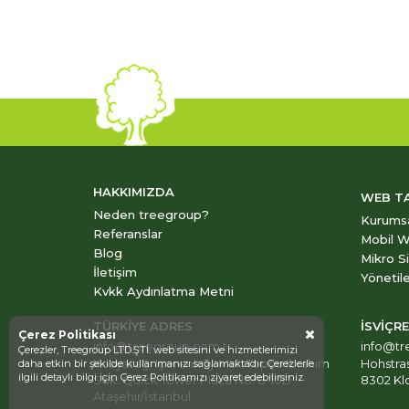
HAKKIMIZDA
WEB T
Neden treegroup?
Kurums
Referanslar
Mobil W
Blog
Mikro S
İletişim
Yönetile
Kvkk Aydınlatma Metni
TÜRKİYE ADRES
İSVİÇR
Çerez Politikası
info@treegroup.com.tr
info@tr
Çerezler, Treegroup LTD.ŞTİ. web sitesini ve hizmetlerimizi
Kozyatağı Içerenköy Mah Topçu Ibrahim
Hohstra
daha etkin bir şekilde kullanmanızı sağlamaktadır. Çerezlerle
ilgili detaylı bilgi için
Çerez Politikamızı
ziyaret edebilirsiniz.
Sok. Quick Tower Plaza No: 8-10D
8302 Klo
Ataşehir/İstanbul