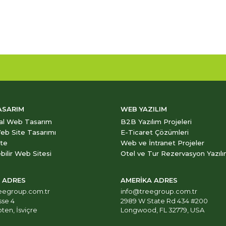
ASARIM
WEB YAZILIM
al Web Tasarım
B2B Yazılım Projeleri
eb Site Tasarımı
E-Ticaret Çözümleri
ite
Web ve İntranet Projeler
bilir Web Sitesi
Otel ve Tur Rezervasyon Yazılı
E ADRES
AMERİKA ADRES
eegroup.com.tr
info@treegroup.com.tr
sse 4
2989 W State Rd 434 #200
ten, İsviçre
Longwood, FL 32779, USA