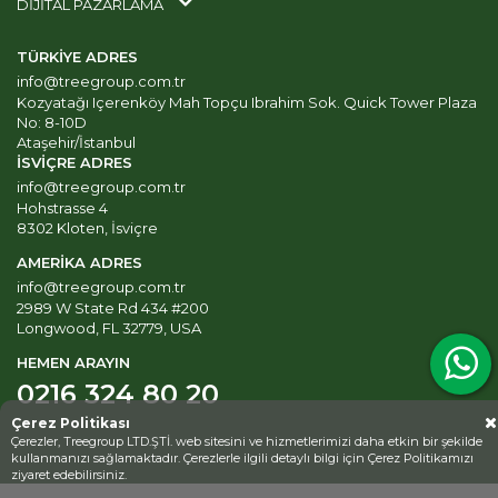
DİJİTAL PAZARLAMA
TÜRKİYE ADRES
info@treegroup.com.tr
Kozyatağı Içerenköy Mah Topçu Ibrahim Sok. Quick Tower Plaza
No: 8-10D
Ataşehir/İstanbul
İSVİÇRE ADRES
info@treegroup.com.tr
Hohstrasse 4
8302 Kloten, İsviçre
AMERİKA ADRES
info@treegroup.com.tr
2989 W State Rd 434 #200
Longwood, FL 32779, USA
HEMEN ARAYIN
0216 324 80 20
Çerez Politikası
Çerezler, Treegroup LTD.ŞTİ. web sitesini ve hizmetlerimizi daha etkin bir şekilde
kullanmanızı sağlamaktadır. Çerezlerle ilgili detaylı bilgi için
Çerez Politikamızı
ziyaret edebilirsiniz.