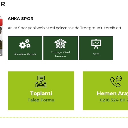
OR
ANKA SPOR
Anka Spor yeni web sitesi çalışmasında Treegroup'u tercih etti.
Firmaya Özel
Yönetim Paneli
SEO
Tasarım
Toplanti
Hemen Ara
Talep Formu
0216 324 80 