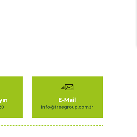
yın
E-Mail
20
info@treegroup.com.tr