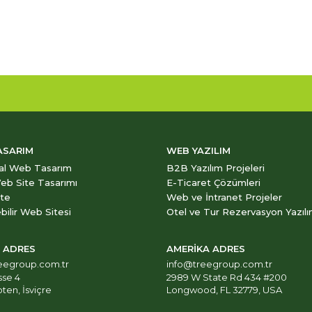
ASARIM
WEB YAZILIM
al Web Tasarım
B2B Yazılım Projeleri
eb Site Tasarımı
E-Ticaret Çözümleri
ite
Web ve İntranet Projeler
bilir Web Sitesi
Otel ve Tur Rezervasyon Yazılı
E ADRES
AMERİKA ADRES
eegroup.com.tr
info@treegroup.com.tr
sse 4
2989 W State Rd 434 #200
ten, İsviçre
Longwood, FL 32779, USA