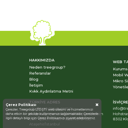
HAKKIMIZDA
WEB T
Neden treegroup?
Kurums
Referanslar
Mobil W
Blog
Mikro S
İletişim
Yönetile
Kvkk Aydınlatma Metni
TÜRKİYE ADRES
İSVİÇR
Çerez Politikası
info@treegroup.com.tr
info@tr
Çerezler, Treegroup LTD.ŞTİ. web sitesini ve hizmetlerimizi
Kozyatağı Içerenköy Mah Topçu Ibrahim
Hohstra
daha etkin bir şekilde kullanmanızı sağlamaktadır. Çerezlerle
ilgili detaylı bilgi için
Çerez Politikamızı
ziyaret edebilirsiniz.
Sok. Quick Tower Plaza No: 8-10D
8302 Klo
Ataşehir/İstanbul