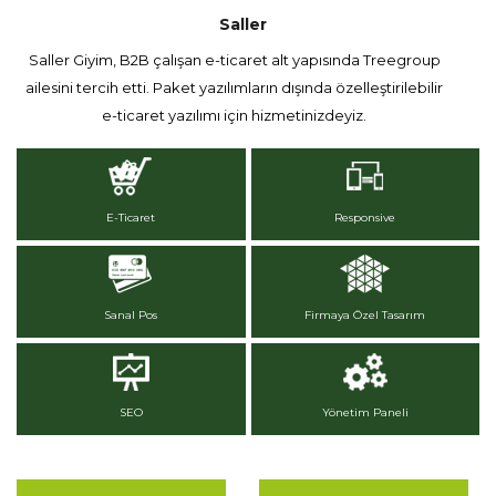
Saller
Saller Giyim, B2B çalışan e-ticaret alt yapısında Treegroup
ailesini tercih etti. Paket yazılımların dışında özelleştirilebilir
e-ticaret yazılımı için hizmetinizdeyiz.
E-Ticaret
Responsive
Sanal Pos
Firmaya Özel Tasarım
SEO
Yönetim Paneli