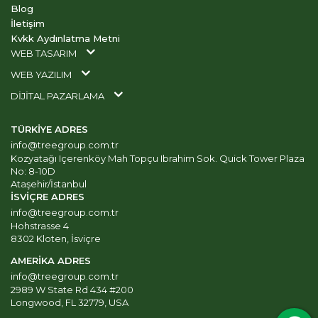
Blog
İletişim
Kvkk Aydınlatma Metni
WEB TASARIM
WEB YAZILIM
DİJİTAL PAZARLAMA
TÜRKİYE ADRES
info@treegroup.com.tr
Kozyatağı Içerenköy Mah Topçu Ibrahim Sok. Quick Tower Plaza
No: 8-10D
Ataşehir/İstanbul
İSVİÇRE ADRES
info@treegroup.com.tr
Hohstrasse 4
8302 Kloten, İsviçre
AMERİKA ADRES
info@treegroup.com.tr
2989 W State Rd 434 #200
Longwood, FL 32779, USA