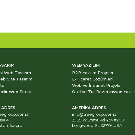
ASARIM
WEB YAZILIM
al Web Tasarım
B2B Yazılım Projeleri
eb Site Tasarımı
E-Ticaret Çözümleri
ite
Web ve İntranet Projeler
bilir Web Sitesi
Otel ve Tur Rezervasyon Yazılı
E ADRES
AMERİKA ADRES
eegroup.com.tr
info@treegroup.com.tr
sse 4
2989 W State Rd 434 #200
ten, İsviçre
Longwood, FL 32779, USA