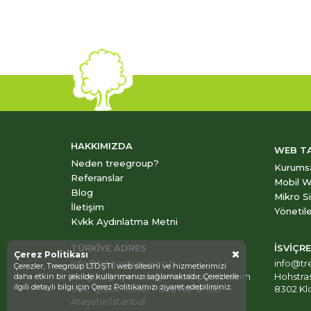
HAKKIMIZDA
WEB T
Neden treegroup?
Kurums
Referanslar
Mobil W
Blog
Mikro S
İletişim
Yönetile
Kvkk Aydınlatma Metni
TÜRKİYE ADRES
İSVİÇR
Çerez Politikası
info@treegroup.com.tr
info@tr
Çerezler, Treegroup LTD.ŞTİ. web sitesini ve hizmetlerimizi
Kozyatağı Içerenköy Mah Topçu Ibrahim
Hohstra
daha etkin bir şekilde kullanmanızı sağlamaktadır. Çerezlerle
ilgili detaylı bilgi için
Çerez Politikamızı
ziyaret edebilirsiniz.
Sok. Quick Tower Plaza No: 8-10D
8302 Klo
Ataşehir/İstanbul