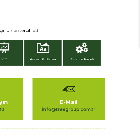
in bizleri tercih etti.
SEO
Arayüz Kodlama
Yönetim Paneli
yın
E-Mail
20
info@treegroup.com.tr