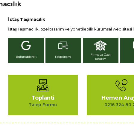
macılık
İstaş Taşımacılık
İstaş Taşımacılık, özel tasarım ve yönetilebilir kurumsal web sitesi iç
Firmaya Özel
Bulunabilirlik
Responsive
Tasarım
Toplanti
Hemen Ara
Talep Formu
0216 324 80 