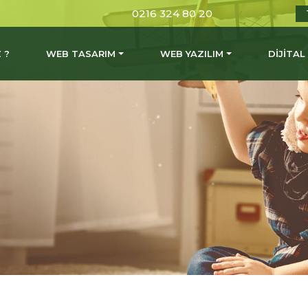
0216 324 80 20
 ?
WEB TASARIM
WEB YAZILIM
DİJİTA