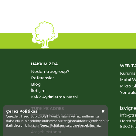
HAKKIMIZDA
WEB T
Neden treegroup?
Kurums
Referanslar
Mobil W
Blog
Mikro S
İletişim
Yönetile
Kvkk Aydınlatma Metni
TÜRKİYE ADRES
İSVİÇR
Çerez Politikası
info@treegroup.com.tr
info@tr
Çerezler, Treegroup LTD.ŞTİ. web sitesini ve hizmetlerimizi
Kozyatağı Içerenköy Mah Topçu Ibrahim
Hohstra
daha etkin bir şekilde kullanmanızı sağlamaktadır. Çerezlerle
ilgili detaylı bilgi için
Çerez Politikamızı
ziyaret edebilirsiniz.
Sok. Quick Tower Plaza No: 8-10D
8302 Klo
Ataşehir/İstanbul