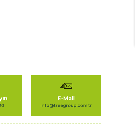
yın
E-Mail
20
info@treegroup.com.tr