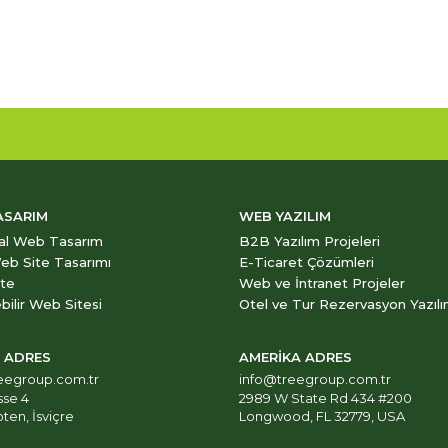
ASARIM
WEB YAZILIM
al Web Tasarım
B2B Yazılım Projeleri
eb Site Tasarımı
E-Ticaret Çözümleri
ite
Web ve İntranet Projeler
bilir Web Sitesi
Otel ve Tur Rezervasyon Yazılı
E ADRES
AMERİKA ADRES
eegroup.com.tr
info@treegroup.com.tr
sse 4
2989 W State Rd 434 #200
ten, İsviçre
Longwood, FL 32779, USA