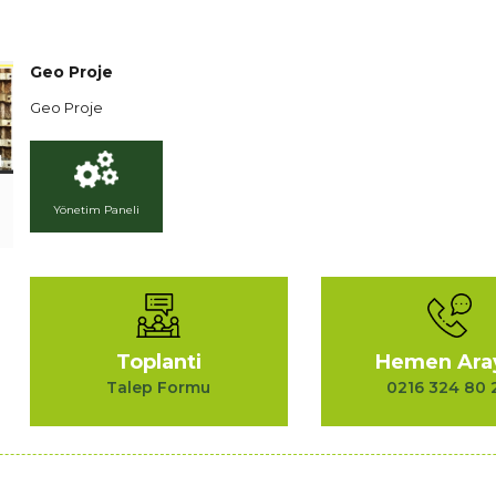
Geo Proje
Geo Proje
Yönetim Paneli
Toplanti
Hemen Ara
Talep Formu
0216 324 80 